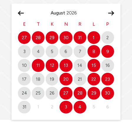
August
E
T
K
N
R
L
P
27
28
29
30
31
1
2
3
4
5
6
7
8
9
10
11
12
13
14
15
16
17
18
19
20
21
22
23
24
25
26
27
28
29
30
31
1
2
3
4
5
6