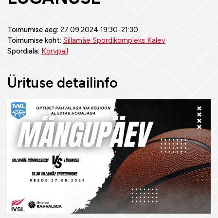
Toimumise aeg:
27.09.2024 19:30-21:30
Toimumise koht:
Sillamäe Spordikompleks Kalev
Spordiala:
Korvpall
Ürituse detailinfo