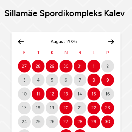
Sillamäe Spordikompleks Kalev
August
E
T
K
N
R
L
P
27
28
29
30
31
1
2
3
4
5
6
7
8
9
10
11
12
13
14
15
16
17
18
19
20
21
22
23
24
25
26
27
28
29
30