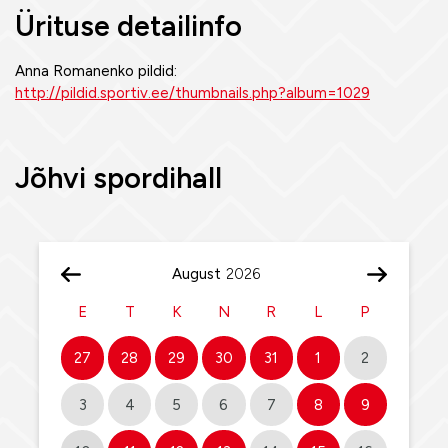
Ürituse detailinfo
Anna Romanenko pildid:
http://pildid.sportiv.ee/thumbnails.php?album=1029
Jõhvi spordihall
August
E
T
K
N
R
L
P
27
28
29
30
31
1
2
3
4
5
6
7
8
9