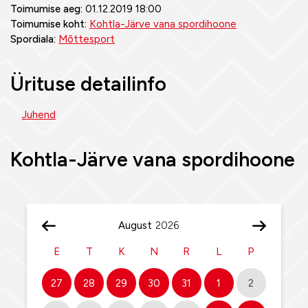
Toimumise aeg:
01.12.2019 18:00
Toimumise koht:
Kohtla-Järve vana spordihoone
Spordiala:
Mõttesport
Ürituse detailinfo
Juhend
Kohtla-Järve vana spordihoone
August
E
T
K
N
R
L
P
27
28
29
30
31
1
2