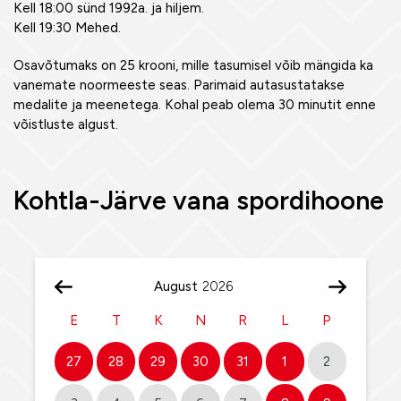
Kell 18:00 sünd 1992a. ja hiljem.
Kell 19:30 Mehed.
Osavõtumaks on 25 krooni, mille tasumisel võib mängida ka
vanemate noormeeste seas. Parimaid autasustatakse
medalite ja meenetega. Kohal peab olema 30 minutit enne
võistluste algust.
Kohtla-Järve vana spordihoone
August
E
T
K
N
R
L
P
27
28
29
30
31
1
2