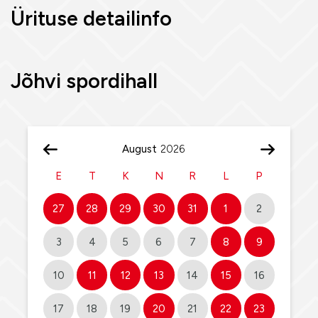
Ürituse detailinfo
Jõhvi spordihall
August
E
T
K
N
R
L
P
27
28
29
30
31
1
2
3
4
5
6
7
8
9
10
11
12
13
14
15
16
17
18
19
20
21
22
23