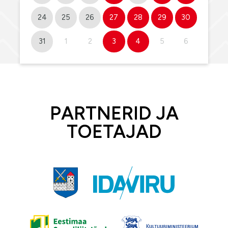
24
25
26
27
28
29
30
31
1
2
3
4
5
6
PARTNERID JA
TOETAJAD