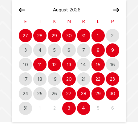
August
E
T
K
N
R
L
P
27
28
29
30
31
1
2
3
4
5
6
7
8
9
10
11
12
13
14
15
16
17
18
19
20
21
22
23
24
25
26
27
28
29
30
31
1
2
3
4
5
6