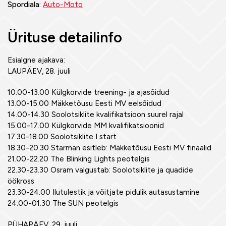
Spordiala:
Auto-Moto
Ürituse detailinfo
Esialgne ajakava:
LAUPÄEV, 28. juuli
10.00-13.00 Külgkorvide treening- ja ajasõidud
13.00-15.00 Mäkketõusu Eesti MV eelsõidud
14.00-14.30 Soolotsiklite kvalifikatsioon suurel rajal
15.00-17.00 Külgkorvide MM kvalifikatsioonid
17.30-18.00 Soolotsiklite I start
18.30-20.30 Starman esitleb: Mäkketõusu Eesti MV finaalid
21.00-22.20 The Blinking Lights peotelgis
22.30-23.30 Osram valgustab: Soolotsiklite ja quadide
öökross
23.30-24.00 Ilutulestik ja võitjate pidulik autasustamine
24.00-01.30 The SUN peotelgis
PÜHAPÄEV, 29. juuli