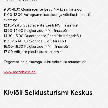
9.00-9.30 Quadracerite Eesti MV kvalifikatsioon
11.00-12.00 Autogrammisessioon ja võistluste pidulik
avamine
12.15-12.45 Quadracerite Eesti MV I finaalsõit
13.30-14.00 Külgkorvide MM I finaalsõit
14.30-15.00 Quadracerite Eesti MV II finaalsõit
15.15-15.40 Külgkorvide Old Stars sõit
16.00-16.30 Külgkorvide MM II finaalsõit
17.00 Võitjate pidulik autasustamine
Tegemist on ajakavaga, kuhu võib tulla muudatusi!
www.motokross.ee
Kiviõli Seiklusturismi Keskus