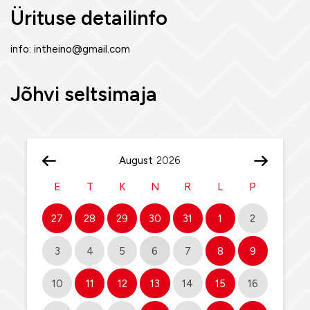
Ürituse detailinfo
info: intheino@gmail.com
Jõhvi seltsimaja
August
E
T
K
N
R
L
P
27
28
29
30
31
1
2
3
4
5
6
7
8
9
10
11
12
13
14
15
16