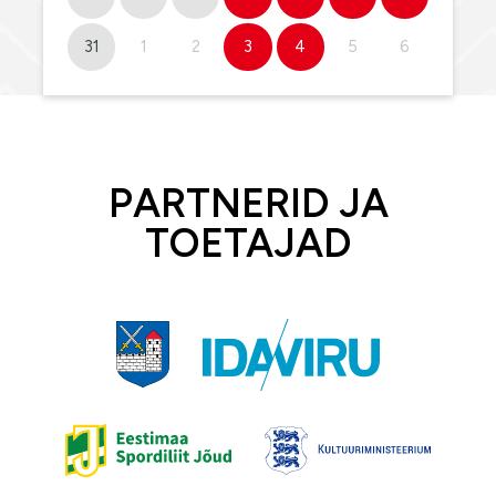
31
1
2
3
4
5
6
PARTNERID JA
TOETAJAD