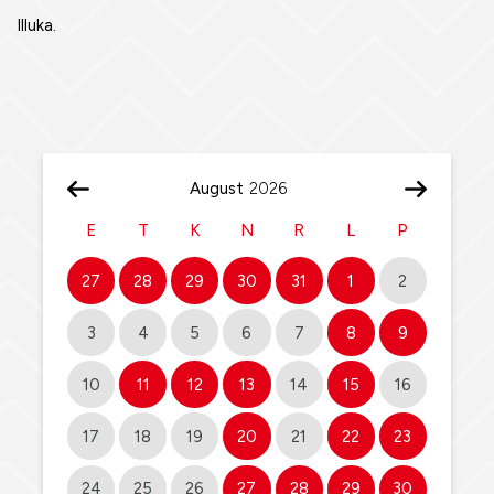
Illuka.
August
E
T
K
N
R
L
P
27
28
29
30
31
1
2
3
4
5
6
7
8
9
10
11
12
13
14
15
16
17
18
19
20
21
22
23
24
25
26
27
28
29
30