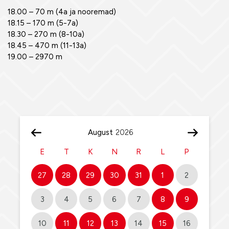
18.00 – 70 m (4a ja nooremad)
18.15 – 170 m (5-7a)
18.30 – 270 m (8-10a)
18.45 – 470 m (11-13a)
19.00 – 2970 m
August
E
T
K
N
R
L
P
27
28
29
30
31
1
2
3
4
5
6
7
8
9
10
11
12
13
14
15
16