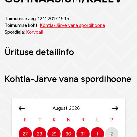
Toimumise aeg:
12.11.2017 15:15
Toimumise koht:
Kohtla-Järve vana spordihoone
Spordiala:
Korvpall
Ürituse detailinfo
Kohtla-Järve vana spordihoone
August
E
T
K
N
R
L
P
27
28
29
30
31
1
2