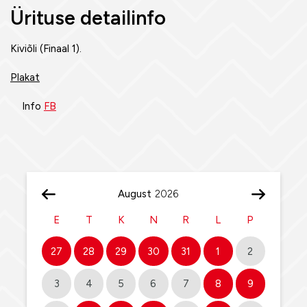
Ürituse detailinfo
Kiviõli (Finaal 1).
Plakat
Info
FB
August
E
T
K
N
R
L
P
27
28
29
30
31
1
2
3
4
5
6
7
8
9