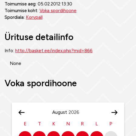
Toimumise aeg:
05.02.2012 13:30
Toimumise koht:
Voka spordihoone
Spordiala:
Korvpall
Ürituse detailinfo
Info:
http://basket.ee/index.php?mid=866
None
Voka spordihoone
August
E
T
K
N
R
L
P