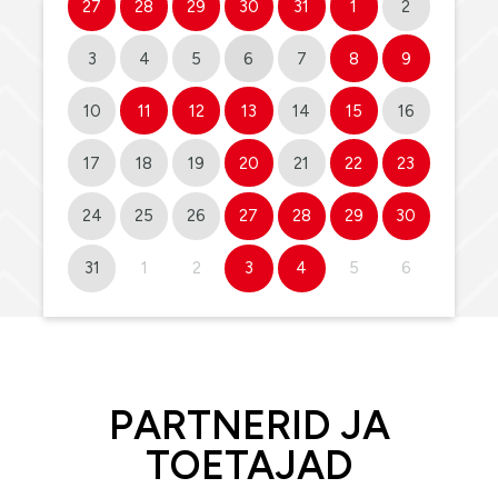
27
28
29
30
31
1
2
3
4
5
6
7
8
9
10
11
12
13
14
15
16
17
18
19
20
21
22
23
24
25
26
27
28
29
30
31
1
2
3
4
5
6
PARTNERID JA
TOETAJAD