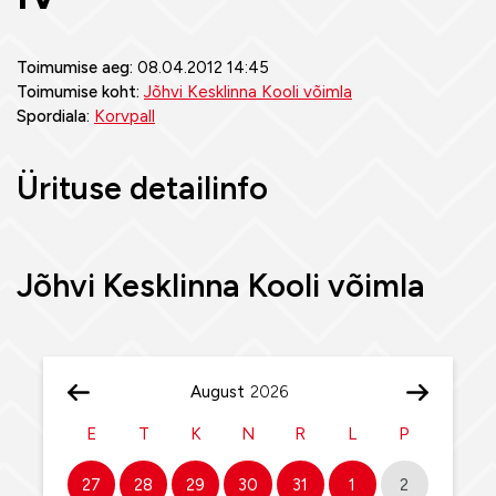
Toimumise aeg:
08.04.2012 14:45
Toimumise koht:
Jõhvi Kesklinna Kooli võimla
Spordiala:
Korvpall
Ürituse detailinfo
Jõhvi Kesklinna Kooli võimla
August
E
T
K
N
R
L
P
27
28
29
30
31
1
2