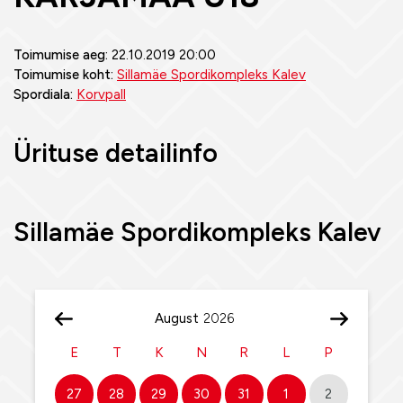
Toimumise aeg:
22.10.2019 20:00
Toimumise koht:
Sillamäe Spordikompleks Kalev
Spordiala:
Korvpall
Ürituse detailinfo
Sillamäe Spordikompleks Kalev
August
E
T
K
N
R
L
P
27
28
29
30
31
1
2