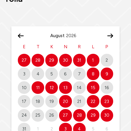
August
E
T
K
N
R
L
P
27
28
29
30
31
1
2
3
4
5
6
7
8
9
10
11
12
13
14
15
16
17
18
19
20
21
22
23
24
25
26
27
28
29
30
31
1
2
3
4
5
6