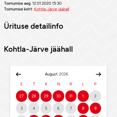
Toimumise aeg:
12.01.2020 15:30
Toimumise koht:
Kohtla-Järve jäähall
Ürituse detailinfo
Kohtla-Järve jäähall
August
E
T
K
N
R
L
P
27
28
29
30
31
1
2
3
4
5
6
7
8
9