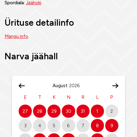
Spordiala:
Jäähoki
Ürituse detailinfo
Mängu info
Narva jäähall
August
E
T
K
N
R
L
P
27
28
29
30
31
1
2
3
4
5
6
7
8
9