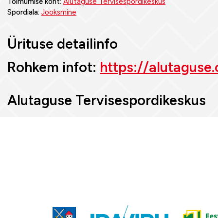
Toimumise koht:
Alutaguse Tervisespordikeskus
Spordiala:
Jooksmine
Ürituse detailinfo
Rohkem infot:
https://alutaguse
Alutaguse Tervisespordikeskus